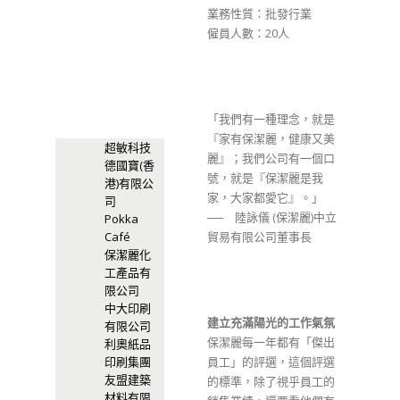
業務性質：批發行業
僱員人數：20人
「我們有一種理念，就是
『家有保潔麗，健康又美
超敏科技
麗』；我們公司有一個口
德國寶(香
號，就是『保潔麗是我
港)有限公
家，大家都愛它』。」
司
── 陸詠儀 (保潔麗)中立
Pokka
Café
貿易有限公司董事長
保潔麗化
工產品有
限公司
中大印刷
建立充滿陽光的工作氣氛
有限公司
保潔麗每一年都有「傑出
利奧紙品
印刷集團
員工」的評選，這個評選
友盟建築
的標準，除了視乎員工的
材料有限