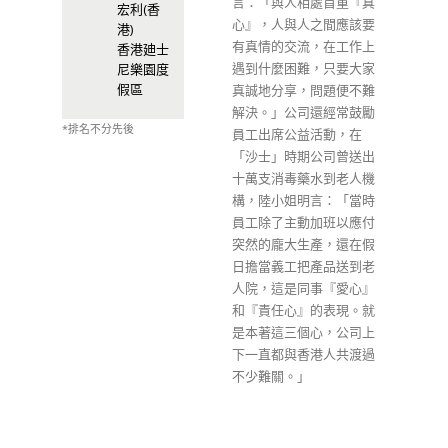
言：「與人相處首重『真
宏利(香
心』，人與人之間應該要
港)
有真情的交流，在工作上
香港廸士
遇到什麼困難，只要大家
尼樂園度
假區
真誠地分享，問題便不難
解決。」公司還經常鼓勵
*排名不分先後
員工出席公益活動，在
「沙士」時期公司曾送出
十萬支消毒藥水到老人機
構，陸小姐明言：「當時
員工除了主動加班以應付
突然的龐大生產，還在假
日擔當義工把產品送到老
人院，這是同事『愛心』
和『責任心』的表現。就
是本著這三個心，公司上
下一直都與香港人共渡過
不少難關。」