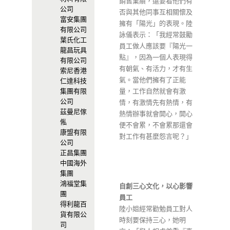
銷售業績，還要看他們有
公司
否與其他同事互相關懷及
富安集團
擁有「陽光」的表現。陸
有限公司
詠儀表示：「我經常鼓勵
葉氏化工
員工做人應該要『陽光一
龍昌玩具
點』，因為一個人表現得
有限公司
有朝氣、有活力，才有生
索尼香港
氣。當他們擁有了正能
仁達科技
集團有限
量，工作自然就會有激
公司
情，有激情先有熱情，有
茲曼尼傢
熱情辦事就會開心，開心
俬
便不會累，不會累那還會
康盟有限
對工作有甚麼怨言呢？」
公司
正昌集團
中國海外
集團
鴻福堂集
自創三心文化，以心影響
團
員工
得利龍百
陸小姐經常勸勉員工對人
貨有限公
時刻要保持三心，她明
司