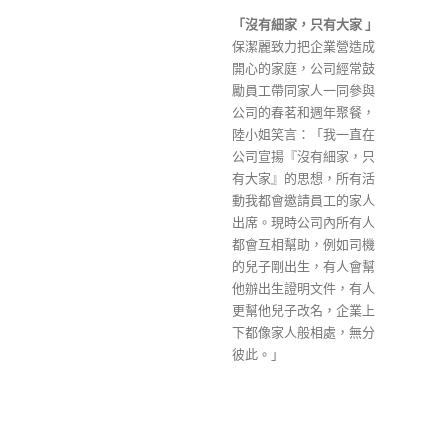
「沒有細家，只有大家 」
保潔麗致力把企業營造成
開心的家庭，公司經常鼓
勵員工帶同家人一同參與
公司的春茗和週年聚餐，
陸小姐笑言：「我一直在
公司宣揚『沒有細家，只
有大家』的思想，所有活
動我都會邀請員工的家人
出席。現時公司內所有人
都會互相幫助，例如司機
的兒子剛出生，有人會幫
他辦出生證明文件，有人
更幫他兒子改名，企業上
下都像家人般相處，無分
彼此。」