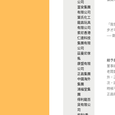
公司
富安集團
有限公司
葉氏化工
龍昌玩具
「我
有限公司
步才
索尼香港
──
仁達科技
集團有限
公司
茲曼尼傢
俬
給予
康盟有限
董事
公司
老闆
正昌集團
外，
中國海外
次，
集團
時候
鴻福堂集
正昌
團
得利龍百
貨有限公
司
宏利(香