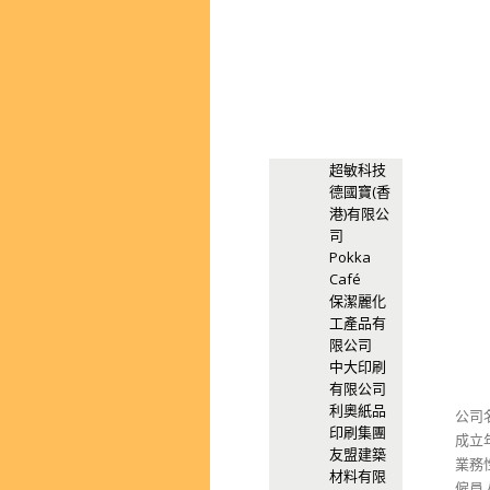
超敏科技
德國寶(香
港)有限公
司
Pokka
Café
保潔麗化
工產品有
限公司
中大印刷
有限公司
利奧紙品
公司
印刷集團
成立年
友盟建築
業務
材料有限
僱員