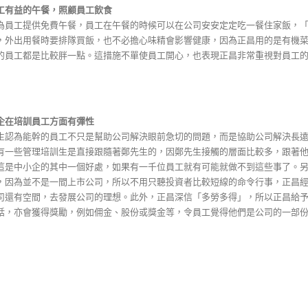
工有益的午餐，照顧員工飲食
為員工提供免費午餐，員工在午餐的時候可以在公司安安定定吃一餐住家飯，
，外出用餐時要排隊買飯，也不必擔心味精會影響健康，因為正昌用的是有機
的員工都是比較胖一點。這措施不單使員工開心，也表現正昌非常重視對員工
企在培訓員工方面有彈性
生認為能幹的員工不只是幫助公司解決眼前急切的問題，而是協助公司解決長
有一些管理培訓生是直接跟隨著鄭先生的，因鄭先生接觸的層面比較多，跟著
這是中小企的其中一個好處，如果有一千位員工就有可能就做不到這些事了。
，因為並不是一間上市公司，所以不用只聽投資者比較短線的命令行事，正昌
司還有空間，去發展公司的理想。此外，正昌深信「多勞多得」，所以正昌給
話，亦會獲得獎勵，例如佣金、股份或獎金等，令員工覺得他們是公司的一部