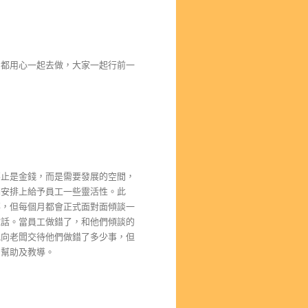
闆都用心一起去做，大家一起行前一
不止是金錢，而是需要發展的空間，
期安排上給予員工一些靈活性。此
事，但每個月都會正式面對面傾談一
說話。當員工做錯了，和他們傾談的
地向老闆交待他們做錯了多少事，但
的幫助及教導。