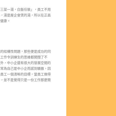
「三菜一湯，白飯任裝」，員工不用
菜，湯是屋企會煲的湯，所以在正昌
的健康。
遠的結構性問題，那些便是成功的同
他工作令訓練生的思維都開闊了不
另外，中小企還有很大的發展空間的
經常為自己是中小企而感到驕傲，因
予員工一個清晰的目標，當員工做得
份，並不是覺得只是一份工作那麼簡