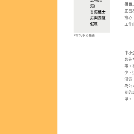
供員
港)
正昌
香港廸士
擔心
尼樂園度
假區
工作
*排名不分先後
中小
鄭先
事。
少，
潛質
為公
到的
單。