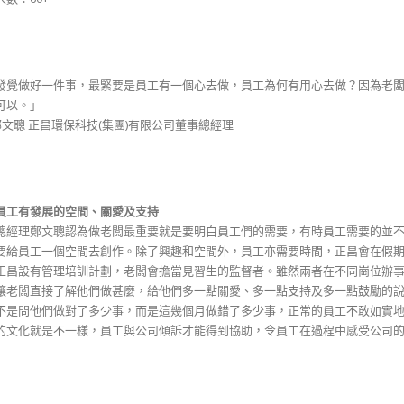
發覺做好一件事，最緊要是員工有一個心去做，員工為何有用心去做？因為老
可以。」
 鄭文聰 正昌環保科技(集團)有限公司董事總經理
員工有發展的空間、關愛及支持
總經理鄭文聰認為做老闆最重要就是要明白員工們的需要，有時員工需要的並
要給員工一個空間去創作。除了興趣和空間外，員工亦需要時間，正昌會在假
正昌設有管理培訓計劃，老闆會擔當見習生的監督者。雖然兩者在不同崗位辦
讓老闆直接了解他們做甚麼，給他們多一點關愛、多一點支持及多一點鼓勵的
不是問他們做對了多少事，而是這幾個月做錯了多少事，正常的員工不敢如實
的文化就是不一樣，員工與公司傾訴才能得到協助，令員工在過程中感受公司