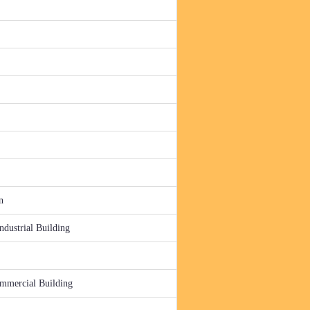
n
dustrial Building
mmercial Building